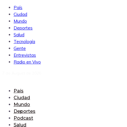
País
Ciudad
Mundo
Deportes
Salud
Tecnología
Gente
Entrevistas
Radio en Vivo
7 de August de 2026
País
Ciudad
Mundo
Deportes
Podcast
Salud