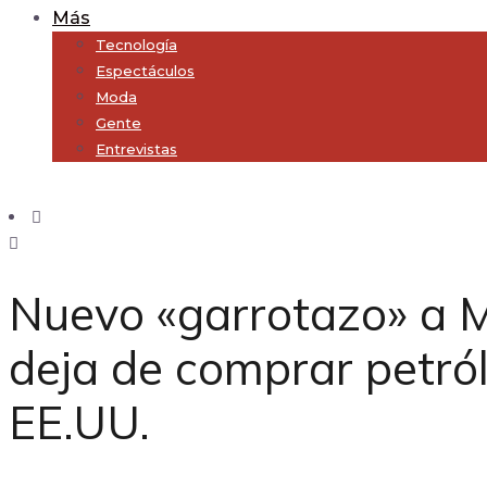
Más
Tecnología
Espectáculos
Moda
Gente
Entrevistas
Subscribe
Nuevo «garrotazo» a M
deja de comprar petró
EE.UU.