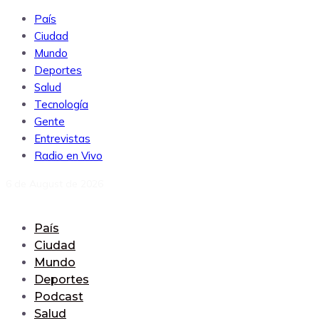
País
Ciudad
Mundo
Deportes
Salud
Tecnología
Gente
Entrevistas
Radio en Vivo
6 de August de 2026
País
Ciudad
Mundo
Deportes
Podcast
Salud