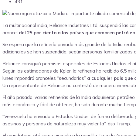
431
La multinacional india, Reliance Industries Ltd, suspendió las
arancel
del 25 por ciento a los países que compren petróle
Se espera que la refinería privada más grande de la India re
adicionales se han suspendido, según personas familiarizadas c
Reliance consiguió permisos especiales de Estados Unidos el 
Según las estimaciones de Kpler, la refinería ha recibido 6,5 m
lunes impondrá aranceles “secundarios”
a cualquier país que 
Un representante de Reliance no contestó de manera inmediata
El año pasado, varias refinerías de la India adquirieron petróle
más económico y fácil de obtener, ha sido durante mucho tiem
“Venezuela ha enviado a Estados Unidos, de forma deliberada y
asesinos y personas de naturaleza muy violenta”, dijo Trump.
El mandatario citó como ejemplo a la pandilla Tren de Aragua,
a