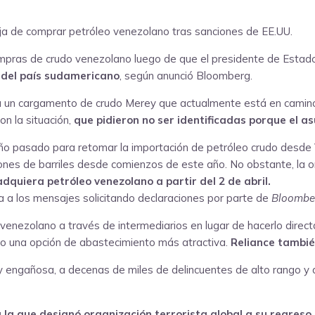
 compras de crudo venezolano luego de que el presidente de Estad
o del país sudamericano
, según anunció Bloomberg.
ciba un cargamento de crudo Merey que actualmente está en cami
on la situación,
que pidieron no ser identificadas porque el as
año pasado para retomar la importación de petróleo crudo desde
illones de barriles desde comienzos de este año. No obstante, la
adquiera petróleo venezolano a partir del 2 de abril.
 a los mensajes solicitando declaraciones por parte de
Bloombe
o venezolano a través de intermediarios en lugar de hacerlo direc
po una opción de abastecimiento más atractiva.
Reliance tambié
 engañosa, a decenas de miles de delincuentes de alto rango y d
 la que designó organización terrorista global a su regreso 