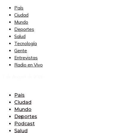
País
Ciudad
Mundo
Deportes
Salud
Tecnología
Gente
Entrevistas
Radio en Vivo
7 de August de 2026
País
Ciudad
Mundo
Deportes
Podcast
Salud