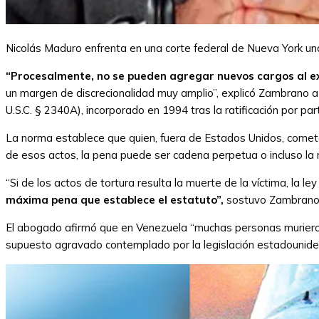
Nicolás Maduro enfrenta en una corte federal de Nueva York un
“Procesalmente, no se pueden agregar nuevos cargos al exped
un margen de discrecionalidad muy amplio”, explicó Zambrano a 
U.S.C. § 2340A), incorporado en 1994 tras la ratificación por p
La norma establece que quien, fuera de Estados Unidos, cometa
de esos actos, la pena puede ser cadena perpetua o incluso la
“Si de los actos de tortura resulta la muerte de la víctima, la 
máxima pena que establece el estatuto”,
sostuvo Zambrano
El abogado afirmó que en Venezuela “muchas personas murieron 
supuesto agravado contemplado por la legislación estadounide