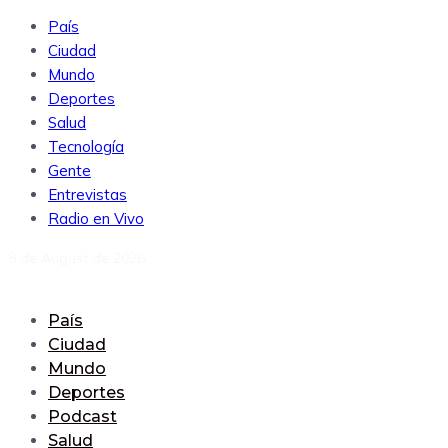
País
Ciudad
Mundo
Deportes
Salud
Tecnología
Gente
Entrevistas
Radio en Vivo
8 de August de 2026
País
Ciudad
Mundo
Deportes
Podcast
Salud