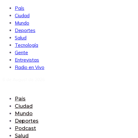
País
Ciudad
Mundo
Deportes
Salud
Tecnología
Gente
Entrevistas
Radio en Vivo
6 de August de 2026
País
Ciudad
Mundo
Deportes
Podcast
Salud