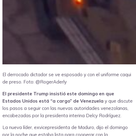
El derrocado dictador se ve esposado y con el uniforme caqui
de preso.
Foto: @RogerAderly
El presidente Trump insistió este domingo en que
Estados Unidos está “a cargo” de Venezuela
y que discute
los pasos a seguir con las nuevas autoridades venezolanas,
encabezadas por la presidenta interina Delcy Rodríguez.
La nueva líder, exvicepresidenta de Maduro, dijo el domingo
por la noche que estaba lista para cooperar con la