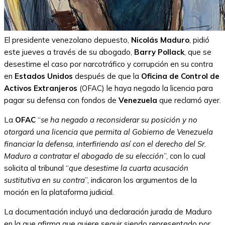
El presidente venezolano depuesto,
Nicolás Maduro
, pidió
este jueves a través de su abogado,
Barry Pollack
, que se
desestime el caso por narcotráfico y corrupción en su contra
en
Estados Unidos
después de que la
Oficina de Control de
Activos Extranjeros
(OFAC) le haya negado la licencia para
pagar su defensa con fondos de
Venezuela
que reclamó ayer.
La
OFAC
“
se ha negado a reconsiderar su posición y no
otorgará una licencia que permita al Gobierno de Venezuela
financiar la defensa, interfiriendo así con el derecho del Sr.
Maduro a contratar el abogado de su elección
”, con lo cual
solicita al tribunal “
que desestime la cuarta acusación
sustitutiva en su contra
”, indicaron los argumentos de la
moción en la plataforma judicial.
La documentación incluyó una declaración jurada de Maduro
en la que afirma que quiere seguir siendo representado por