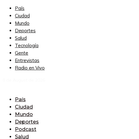
País
Ciudad
Mundo
Deportes
Salud
Tecnología
Gente
Entrevistas
Radio en Vivo
8 de August de 2026
País
Ciudad
Mundo
Deportes
Podcast
Salud