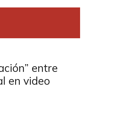
ación” entre
l en video