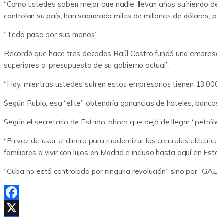
“Como ustedes saben mejor que nadie, llevan años sufriendo de 
controlan su país, han saqueado miles de millones de dólares, p
“Todo pasa por sus manos”
Recordó que hace tres decadas Raúl Castro fundó una empresa 
superiores al presupuesto de su gobierno actual”.
“Hoy, mientras ustedes sufren estos empresarios tienen 18.000 
Según Rubio, esa “élite” obtendría ganancias de hoteles, banco
Según el secretario de Estado, ahora que dejó de llegar “petról
“En vez de usar el dinero para modernizar las centrales eléctri
familiares a vivir con lujos en Madrid e incluso hasta aquí en Es
“Cuba no está controlada por ninguna revolución” sino por “GAE
Facebook