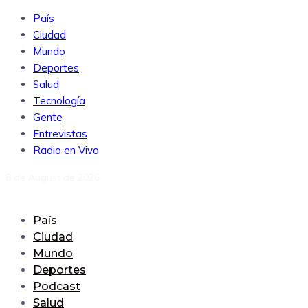
País
Ciudad
Mundo
Deportes
Salud
Tecnología
Gente
Entrevistas
Radio en Vivo
8 de August de 2026
País
Ciudad
Mundo
Deportes
Podcast
Salud