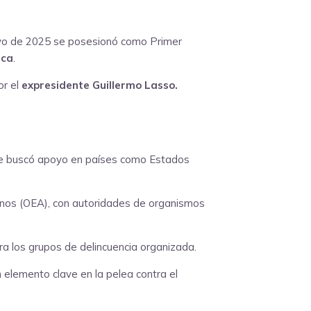
yo de 2025 se posesionó como Primer
ica
.
or el
expresidente Guillermo Lasso.
que buscó apoyo en países como Estados
anos (OEA), con autoridades de organismos
ra los grupos de delincuencia organizada.
elemento clave en la pelea contra el