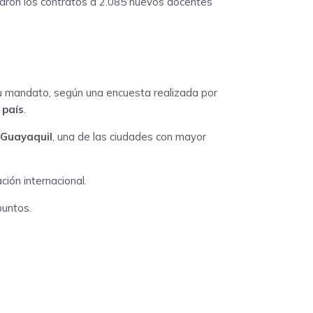
regaron los contratos a 2.085 nuevos docentes
u mandato, según una encuesta realizada por
 país
.
Guayaquil
, una de las ciudades con mayor
ción internacional.
puntos.