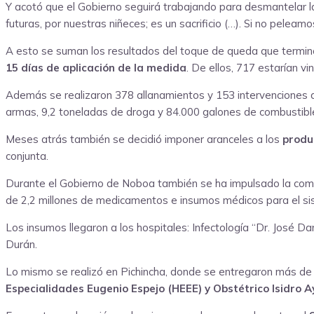
Y acotó que el Gobierno seguirá trabajando para desmantelar la
futuras, por nuestras niñeces; es un sacrificio (…). Si no peleam
A esto se suman los resultados del toque de queda que terminó
15 días de aplicación de la medida
. De ellos, 717 estarían v
Además se realizaron 378 allanamientos y 153 intervenciones dir
armas, 9,2 toneladas de droga y 84.000 galones de combustible q
Meses atrás también se decidió imponer aranceles a los
produ
conjunta.
Durante el Gobierno de Noboa también se ha impulsado la compra
de 2,2 millones de medicamentos e insumos médicos para el si
Los insumos llegaron a los hospitales: Infectología “Dr. José 
Durán.
Lo mismo se realizó en Pichincha, donde se entregaron más de
Especialidades Eugenio Espejo (HEEE) y Obstétrico Isidro 