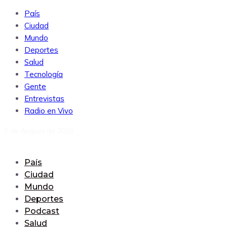
País
Ciudad
Mundo
Deportes
Salud
Tecnología
Gente
Entrevistas
Radio en Vivo
7 de August de 2026
País
Ciudad
Mundo
Deportes
Podcast
Salud