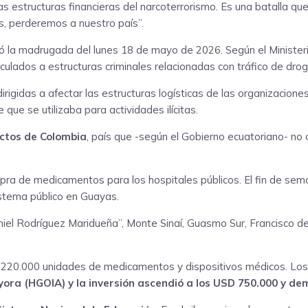
s estructuras financieras del narcoterrorismo. Es una batalla q
os, perderemos a nuestro país”.
 la madrugada del lunes 18 de mayo de 2026. Según el Ministeri
inculados a estructuras criminales relacionadas con tráfico de dro
igidas a afectar las estructuras logísticas de las organizaciones
ue se utilizaba para actividades ilícitas.
ctos de Colombia
, país que -según el Gobierno ecuatoriano- no 
 de medicamentos para los hospitales públicos. El fin de semana,
stema público en Guayas.
Daniel Rodríguez Maridueña”, Monte Sinaí, Guasmo Sur, Francisco 
 220.000 unidades de medicamentos y dispositivos médicos. Los
Ayora (HGOIA) y la inversión ascendió a los USD 750.000 y d