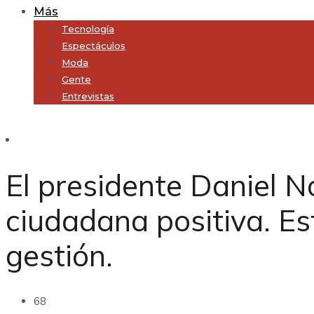
Más
Tecnología
Espectáculos
Moda
Gente
Entrevistas
Subscribe
El presidente Daniel 
ciudadana positiva. E
gestión.
68