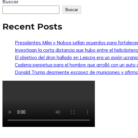
Buscar
Buscar
Recent Posts
Presidentes Milei y Noboa sellan acuerdos para fortalecer 
Investigan la corta distancia que hubo entre el helicópte
El objetivo del dron hallado en Leipzig era un avión ucra
Cadena perpetua para el hombre que arrolló con un auto
Donald Trump desmiente escasez de municiones y afirma