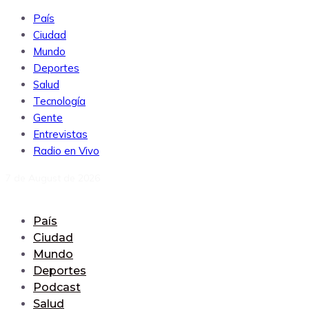
País
Ciudad
Mundo
Deportes
Salud
Tecnología
Gente
Entrevistas
Radio en Vivo
7 de August de 2026
País
Ciudad
Mundo
Deportes
Podcast
Salud