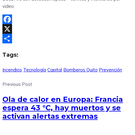
video.
Facebook
X
Compartir
Tags:
Incendios
Tecnología
Capital
Bomberos Quito
Prevención
Previous Post
Ola de calor en Europa: Francia
espera 43 °C, hay muertos y se
activan alertas extremas