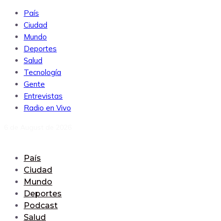
País
Ciudad
Mundo
Deportes
Salud
Tecnología
Gente
Entrevistas
Radio en Vivo
6 de August de 2026
País
Ciudad
Mundo
Deportes
Podcast
Salud