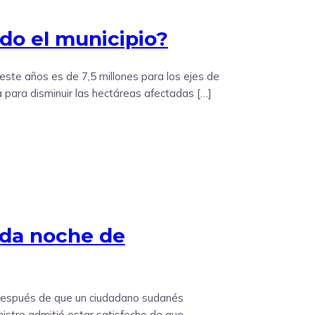
ndo el municipio?
 este años es de 7,5 millones para los ejes de
a para disminuir las hectáreas afectadas […]
unda noche de
e después de que un ciudadano sudanés
ministro admitió estar satisfecho de que