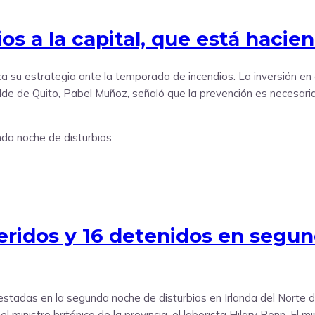
s a la capital, que está hacie
ica su estrategia ante la temporada de incendios. La inversión en
alde de Quito, Pabel Muñoz, señaló que la prevención es necesari
 heridos y 16 detenidos en seg
rrestadas en la segunda noche de disturbios en Irlanda del Nort
l ministro británico de la provincia, el laborista Hilary Benn. El 