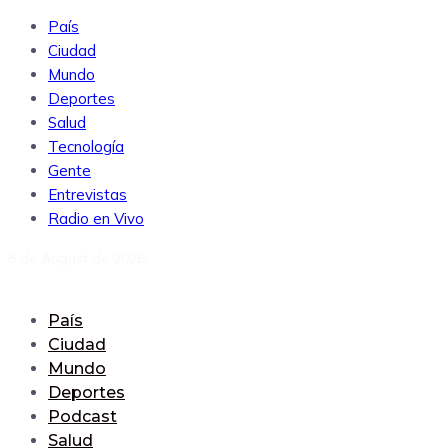
País
Ciudad
Mundo
Deportes
Salud
Tecnología
Gente
Entrevistas
Radio en Vivo
8 de August de 2026
País
Ciudad
Mundo
Deportes
Podcast
Salud