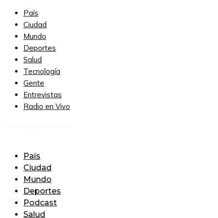
País
Ciudad
Mundo
Deportes
Salud
Tecnología
Gente
Entrevistas
Radio en Vivo
7 de August de 2026
País
Ciudad
Mundo
Deportes
Podcast
Salud