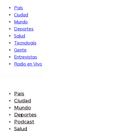
País
Ciudad
Mundo
Deportes
Salud
Tecnología
Gente
Entrevistas
Radio en Vivo
9 de August de 2026
País
Ciudad
Mundo
Deportes
Podcast
Salud