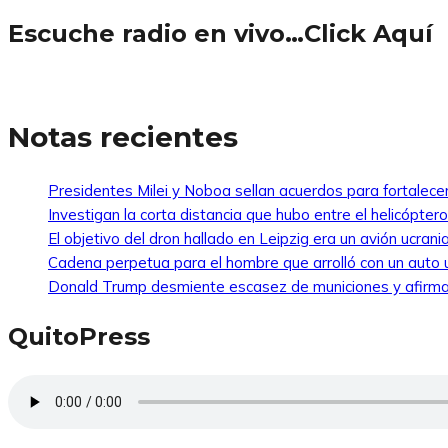
Escuche radio en vivo…Click Aquí
Notas recientes
Presidentes Milei y Noboa sellan acuerdos para fortalecer 
Investigan la corta distancia que hubo entre el helicópte
El objetivo del dron hallado en Leipzig era un avión ucra
Cadena perpetua para el hombre que arrolló con un auto
Donald Trump desmiente escasez de municiones y afirma
QuitoPress