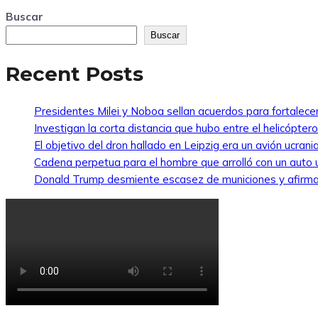
Buscar
Buscar
Recent Posts
Presidentes Milei y Noboa sellan acuerdos para fortalecer 
Investigan la corta distancia que hubo entre el helicópte
El objetivo del dron hallado en Leipzig era un avión ucra
Cadena perpetua para el hombre que arrolló con un auto
Donald Trump desmiente escasez de municiones y afirma