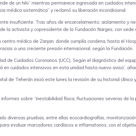
nde de un hilo” mientras permanece ingresada en cuidados intensi
a médica sistemática” y reclamó su liberación incondicional.
te insuficiente. Tras años de encarcelamiento, aislamiento y ne
o de la activista y copresidente de la Fundación Narges, con sede 
entro médico de Zanjan, donde cumplía condena, hasta el Hospi
acias a una creciente presión internacional, según la Fundación.
idad de Cuidados Coronarios (UCC). Según el diagnóstico del equ
á en cuidados intensivos en esta unidad hasta nuevo aviso”, añad
al de Teherán inició este lunes la revisión de su historial clínico
formes sobre “inestabilidad física, fluctuaciones severas de la pr
versas pruebas, entre ellas ecocardiografías, monitorización co
 para evaluar marcadores cardíacos e inflamatorios, con el objetiv