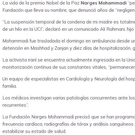
La vida de la premio Nobel de la Paz
Narges Mohammadi
“pe
Fundación que lleva su nombre, que denunció años de “negligenci
“La suspensión temporal de la condena de mi madre es totalmen
de un hilo en la UCI”, declaró en un comunicado Ali Rahmani, hij
Mohammadi fue trasladada el domingo en ambulancia desde un c
detención en Mashhad y Zanjan y diez días de hospitalización, gr
La activista iraní se encuentra actualmente ingresada en la Un
monitorización continua de sus constantes vitales, “permanecer
Un equipo de especialistas en Cardiología y Neurología del hospit
familia.
Los médicos investigan varias patologías concurrentes ante los in
recurrentes”.
La Fundación Narges Mohammadi precisó que se han programado di
frecuencia cardíaca, radiografías de tórax y análisis sanguíneos
estabilizar su estado de salud.