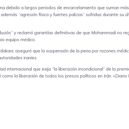
ma debido a largos periodos de encarcelamiento que suman más 
ó además “agresión física y fuertes palizas” sufridas durante su 
olución” y reclamó garantías definitivas de que Mohammadi no re
pio equipo médico.
akani, aseguró que la suspensión de la pena por razones médicas
autoridades iraníes.
internacional que exija “la liberación incondicional” de la prem
 como la liberación de todos los presos políticos en Irán. «Diari