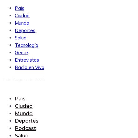
País
Ciudad
Mundo
Deportes
Salud
Tecnología
Gente
Entrevistas
Radio en Vivo
7 de August de 2026
País
Ciudad
Mundo
Deportes
Podcast
Salud