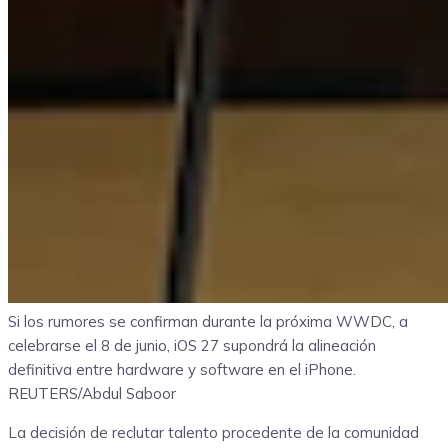
Si los rumores se confirman durante la próxima WWDC, a
celebrarse el 8 de junio, iOS 27 supondrá la alineación
definitiva entre hardware y software en el iPhone.
REUTERS/Abdul Saboor
La decisión de reclutar talento procedente de la comunidad