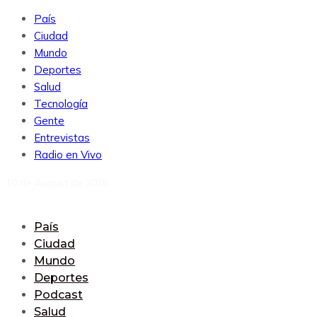
País
Ciudad
Mundo
Deportes
Salud
Tecnología
Gente
Entrevistas
Radio en Vivo
10 de August de 2026
País
Ciudad
Mundo
Deportes
Podcast
Salud