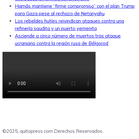
Hamás mantiene “firme compromiso” con el plan Trump
para Gaza pese al rechazo de Netanyahu
Los rebeldes hutíes reivindican ataques contra una
refinería saudita y un puerto yemenita
Asciende a cinco número de muertos tras ataque
ucraniano contra la región rusa de Bélgorod
©2025, quitopress.com Derechos Reservados.