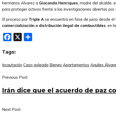
hermanos Alvarez a
Gioconda Henriques
, madre del alcalde, 
para proteger activos frente a las investigaciones abiertas por e
El proceso por
Triple A
se encuentra en fase de juicio desde el
comercialización o distribución ilegal de combustibles
, en 
Facebook
X
Compartir
Tags:
Incautación
Caso goleada
Bienes
Apartamentos
Aquiles Álvar
Previous Post
Irán dice que el acuerdo de paz c
Next Post