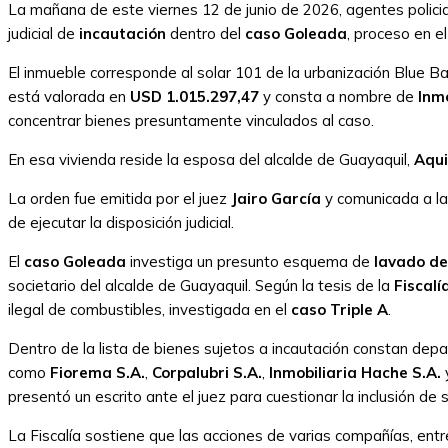
La mañana de este viernes 12 de junio de 2026, agentes policia
judicial de
incautación
dentro del
caso Goleada
, proceso en e
El inmueble corresponde al solar 101 de la urbanización Blue Ba
está valorada en
USD 1.015.297,47
y consta a nombre de
Inmo
concentrar bienes presuntamente vinculados al caso.
En esa vivienda reside la esposa del alcalde de Guayaquil,
Aqui
La orden fue emitida por el juez
Jairo García
y comunicada a la 
de ejecutar la disposición judicial.
El
caso Goleada
investiga un presunto esquema de
lavado de
societario del alcalde de Guayaquil. Según la tesis de la
Fiscalí
ilegal de combustibles, investigada en el
caso Triple A
.
Dentro de la lista de bienes sujetos a incautación constan d
como
Fiorema S.A.
,
Corpalubri S.A.
,
Inmobiliaria Hache S.A.
presentó un escrito ante el juez para cuestionar la inclusión de 
La Fiscalía sostiene que las acciones de varias compañías, entr