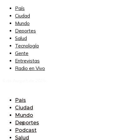
País
Ciudad
Mundo
Deportes
Salud
Tecnología
Gente
Entrevistas
Radio en Vivo
6 de August de 2026
País
Ciudad
Mundo
Deportes
Podcast
Salud