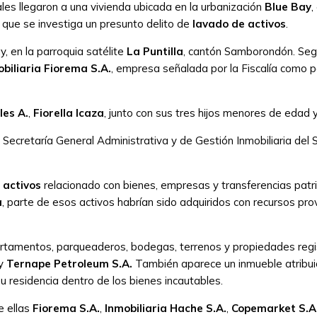
les llegaron a una vivienda ubicada en la urbanización
Blue Bay
,
l que se investiga un presunto delito de
lavado de activos
.
y, en la parroquia satélite
La Puntilla
, cantón Samborondón. Segú
biliaria Fiorema S.A.
, empresa señalada por la Fiscalía como p
les A.
,
Fiorella Icaza
, junto con sus tres hijos menores de edad 
Secretaría General Administrativa y de Gestión Inmobiliaria del 
 activos
relacionado con bienes, empresas y transferencias patrim
a
, parte de esos activos habrían sido adquiridos con recursos pro
epartamentos, parqueaderos, bodegas, terrenos y propiedades r
y
Ternape Petroleum S.A.
También aparece un inmueble atribu
su residencia dentro de los bienes incautables.
e ellas
Fiorema S.A.
,
Inmobiliaria Hache S.A.
,
Copemarket S.A