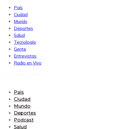
País
Ciudad
Mundo
Deportes
Salud
Tecnología
Gente
Entrevistas
Radio en Vivo
8 de August de 2026
País
Ciudad
Mundo
Deportes
Podcast
Salud