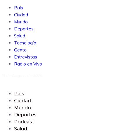
País
Ciudad
Mundo
Deportes
Salud
Tecnología
Gente
Entrevistas
Radio en Vivo
8 de August de 2026
País
Ciudad
Mundo
Deportes
Podcast
Salud