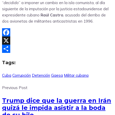
“
decidido
” a imponer un cambio en la isla comunista, al día
siguiente de la imputación por la justicia estadounidense del
expresidente cubano
Raúl Castro
, acusado del derribo de
dos avionetas de militantes anticastristas en 1996.
Facebook
X
Compartir
Tags:
Cuba
Corrupción
Detención
Gaesa
Militar cubana
Previous Post
Trump dice que la guerra en Irán
quizá le impida asistir a la boda
de su hijo