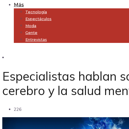
Más
Tecnología
Espectáculos
Moda
Gente
Entrevistas
Subscribe
Especialistas hablan so
cerebro y la salud men
226