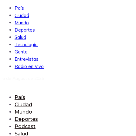
País
Ciudad
Mundo
Deportes
Salud
Tecnología
Gente
Entrevistas
Radio en Vivo
6 de August de 2026
País
Ciudad
Mundo
Deportes
Podcast
Salud