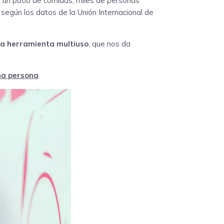
en un patio de comidas, miles de personas
según los datos de la Unión Internacional de
na herramienta multiuso
, que nos da
na persona
.