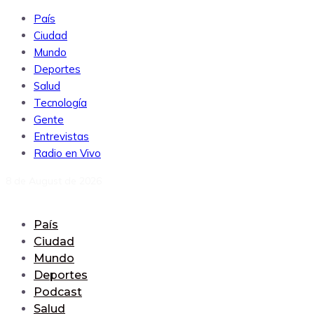
País
Ciudad
Mundo
Deportes
Salud
Tecnología
Gente
Entrevistas
Radio en Vivo
8 de August de 2026
País
Ciudad
Mundo
Deportes
Podcast
Salud