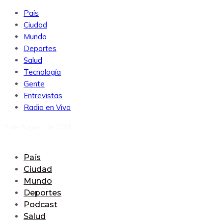
País
Ciudad
Mundo
Deportes
Salud
Tecnología
Gente
Entrevistas
Radio en Vivo
9 de August de 2026
País
Ciudad
Mundo
Deportes
Podcast
Salud