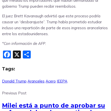
qué medida los importadores que habían demandado al
gobierno Trump pueden recibir reembolsos.
El juez Brett Kavanaugh advirtió que este proceso podría
causar un “desbarajuste”. Trump había prometido estudiar
incluso una repartición de parte de esos ingresos arancelarios
entre los estadounidenses.
*Con información de AFP.
Facebook
X
Compartir
Tags:
Donald Trump
Aranceles
Acero
IEEPA
Previous Post
Milei está a punto de aprobar su