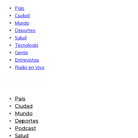
País
Ciudad
Mundo
Deportes
Salud
Tecnología
Gente
Entrevistas
Radio en Vivo
6 de August de 2026
País
Ciudad
Mundo
Deportes
Podcast
Salud