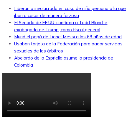
Liberan a involucrado en caso de niña peruana a la que
iban a casar de manera forzosa
El Senado de EE.UU. confirma a Todd Blanche,
exabogado de Trump, como fiscal general
Murió el papá de Lionel Messi a los 68 años de edad
Usaban tarjeta de la Federación para pagar servicios
sexuales de los árbitros
Abelardo de la Espriella asume la presidencia de
Colombia