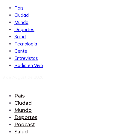
País
Ciudad
Mundo
Deportes
Salud
Tecnología
Gente
Entrevistas
Radio en Vivo
9 de August de 2026
País
Ciudad
Mundo
Deportes
Podcast
Salud