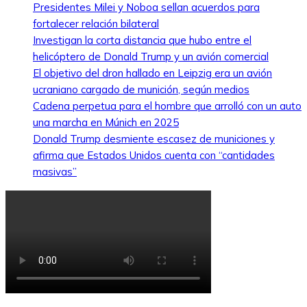
Presidentes Milei y Noboa sellan acuerdos para
fortalecer relación bilateral
Investigan la corta distancia que hubo entre el
helicóptero de Donald Trump y un avión comercial
El objetivo del dron hallado en Leipzig era un avión
ucraniano cargado de munición, según medios
Cadena perpetua para el hombre que arrolló con un auto
una marcha en Múnich en 2025
Donald Trump desmiente escasez de municiones y
afirma que Estados Unidos cuenta con “cantidades
masivas”