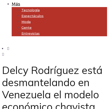
Más
Tecnología
Espectáculos
Moda
Gente
Entrevistas
Subscribe
Delcy Rodríguez está
desmantelando en
Venezuela el modelo
económico chavista