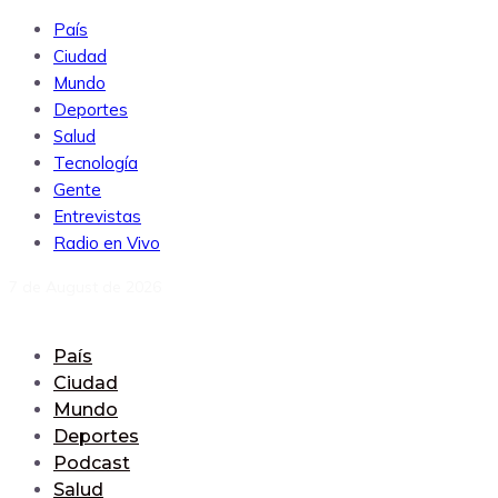
País
Ciudad
Mundo
Deportes
Salud
Tecnología
Gente
Entrevistas
Radio en Vivo
7 de August de 2026
País
Ciudad
Mundo
Deportes
Podcast
Salud