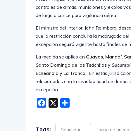
controles de armas, municiones y explosivo
de largo alcance para vigilancia aérea.
El ministro del Interior,
John Reimberg
,
desca
que la restricción concluirá la madrugada del
excepción seguirá vigente hasta finales de 
La medida se aplicó en
Guayas, Manabí, Sant
Santo Domingo de los Tsáchilas y Sucumbí
Echeandía y La Troncal
. En estas jurisdicc
relacionados con la inviolabilidad de domici
excepción.
Facebook
X
Compartir
Tags:
Seguridad
Toque de queda