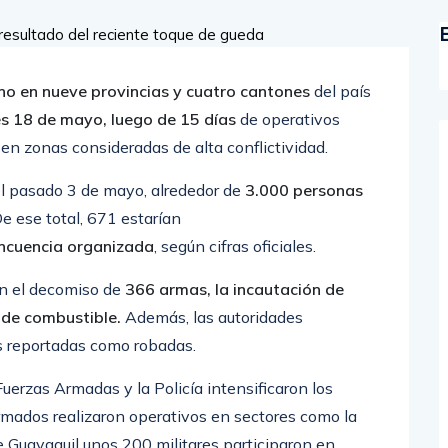
no en nueve provincias y cuatro cantones
del país
s 18 de mayo, luego de 15 días
de operativos
s en zonas consideradas de alta conflictividad.
el pasado 3 de mayo, alrededor de
3.000 personas
e ese total, 671 estarían
incuencia organizada
, según cifras oficiales.
an el decomiso de
366 armas, la incautación de
 de combustible.
Además, las autoridades
s reportadas como robadas.
Fuerzas Armadas y la Policía intensificaron los
ormados realizaron operativos en sectores como la
de
Guayaquil
unos 200 militares participaron en