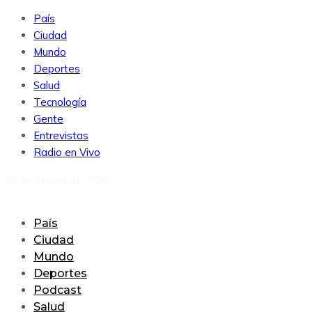
País
Ciudad
Mundo
Deportes
Salud
Tecnología
Gente
Entrevistas
Radio en Vivo
10 de August de 2026
País
Ciudad
Mundo
Deportes
Podcast
Salud