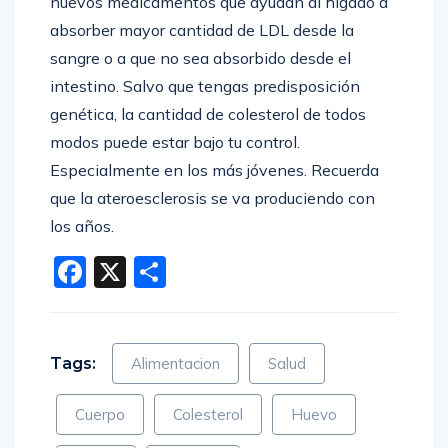
nuevos medicamentos que ayudan al hígado a
absorber
mayor
cantidad de LDL desde la
sangre o a que no sea absorbido desde el
intestino. Salvo que tengas predisposición
genética, la cantidad de colesterol de todos
modos puede estar bajo tu control.
Especialmente en los más
jóvenes
. Recuerda
que la ateroesclerosis se va
produciendo
con
los años.
Facebook
X
Compartir
Tags:
Alimentacion
Salud
Cuerpo
Colesterol
Huevo