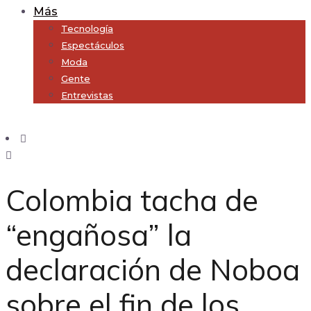
Más
Tecnología
Espectáculos
Moda
Gente
Entrevistas
Subscribe
Colombia tacha de
“engañosa” la
declaración de Noboa
sobre el fin de los