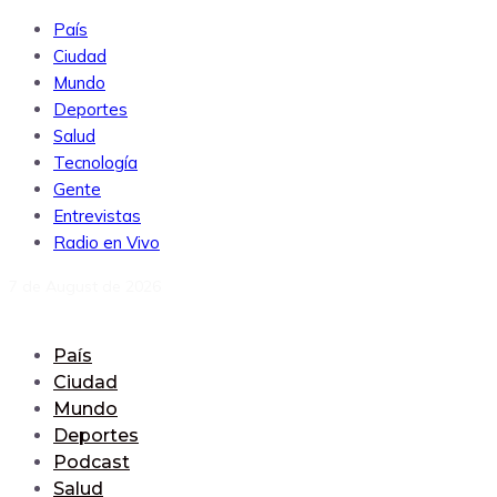
País
Ciudad
Mundo
Deportes
Salud
Tecnología
Gente
Entrevistas
Radio en Vivo
7 de August de 2026
País
Ciudad
Mundo
Deportes
Podcast
Salud