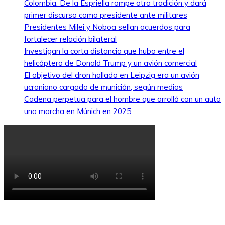
Colombia: De la Espriella rompe otra tradición y dará
primer discurso como presidente ante militares
Presidentes Milei y Noboa sellan acuerdos para
fortalecer relación bilateral
Investigan la corta distancia que hubo entre el
helicóptero de Donald Trump y un avión comercial
El objetivo del dron hallado en Leipzig era un avión
ucraniano cargado de munición, según medios
Cadena perpetua para el hombre que arrolló con un auto
una marcha en Múnich en 2025