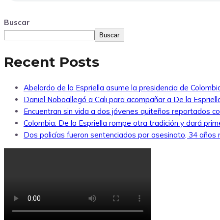
Buscar
Buscar
Recent Posts
Abelardo de la Espriella asume la presidencia de Colombi
Daniel Noboallegó a Cali para acompañar a De la Espriella
Encuentran sin vida a dos jóvenes quiteños reportados 
Colombia: De la Espriella rompe otra tradición y dará pri
Dos policías fueron sentenciados por asesinato, 34 años re