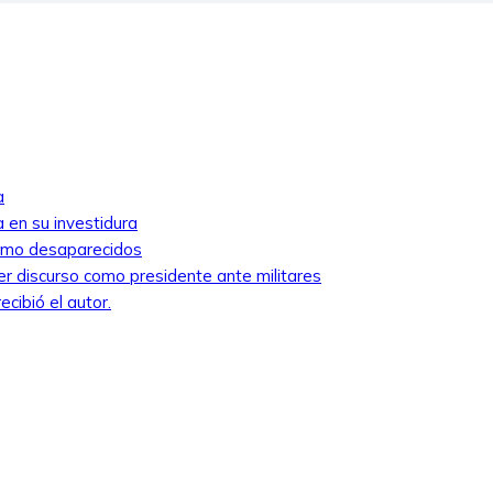
a
 en su investidura
como desaparecidos
mer discurso como presidente ante militares
cibió el autor.