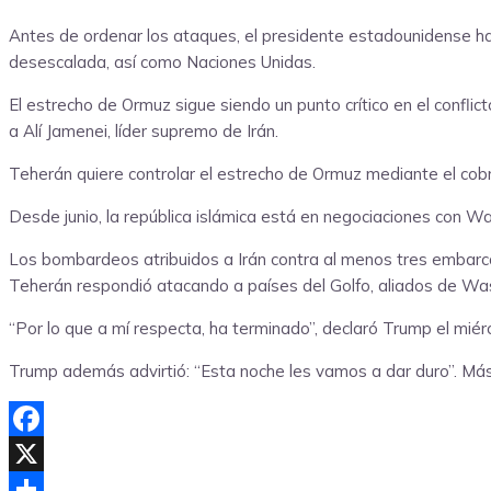
Antes de ordenar los ataques, el presidente estadounidense ha
desescalada, así como Naciones Unidas.
El estrecho de Ormuz sigue siendo un punto crítico en el confl
a Alí Jamenei, líder supremo de Irán.
Teherán quiere controlar el estrecho de Ormuz mediante el cobr
Desde junio, la república islámica está en negociaciones con Wa
Los bombardeos atribuidos a Irán contra al menos tres embarca
Teherán respondió atacando a países del Golfo, aliados de Wa
“Por lo que a mí respecta, ha terminado”, declaró Trump el miér
Trump además advirtió: “Esta noche les vamos a dar duro”. Má
Facebook
X