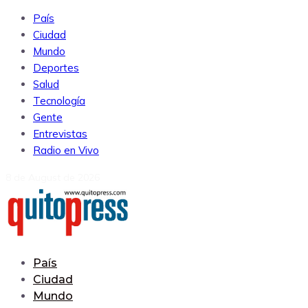
País
Ciudad
Mundo
Deportes
Salud
Tecnología
Gente
Entrevistas
Radio en Vivo
8 de August de 2026
País
Ciudad
Mundo