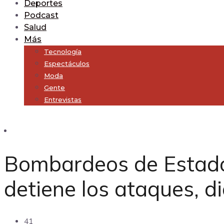
Deportes
Podcast
Salud
Más
Tecnología
Espectáculos
Moda
Gente
Entrevistas
Subscribe
Bombardeos de Estados
detiene los ataques, d
41