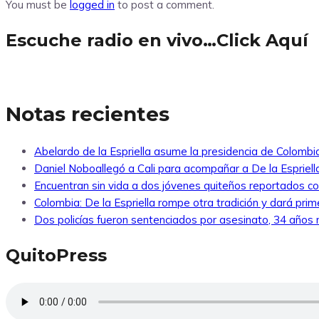
You must be
logged in
to post a comment.
Escuche radio en vivo…Click Aquí
Notas recientes
Abelardo de la Espriella asume la presidencia de Colombi
Daniel Noboallegó a Cali para acompañar a De la Espriella
Encuentran sin vida a dos jóvenes quiteños reportados 
Colombia: De la Espriella rompe otra tradición y dará pri
Dos policías fueron sentenciados por asesinato, 34 años re
QuitoPress