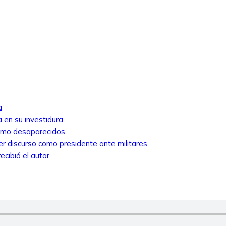
a
 en su investidura
como desaparecidos
mer discurso como presidente ante militares
cibió el autor.