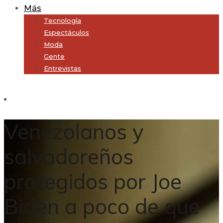
Más
Tecnología
Espectáculos
Moda
Gente
Entrevistas
Subscribe
Venezolanos y
salvadoreños
protegidos por Joe
Biden a poco de que