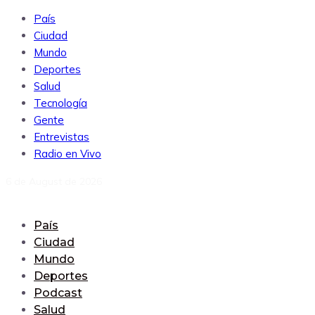
País
Ciudad
Mundo
Deportes
Salud
Tecnología
Gente
Entrevistas
Radio en Vivo
6 de August de 2026
País
Ciudad
Mundo
Deportes
Podcast
Salud