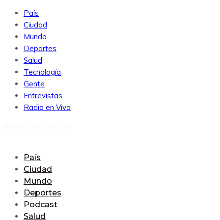
País
Ciudad
Mundo
Deportes
Salud
Tecnología
Gente
Entrevistas
Radio en Vivo
6 de August de 2026
País
Ciudad
Mundo
Deportes
Podcast
Salud