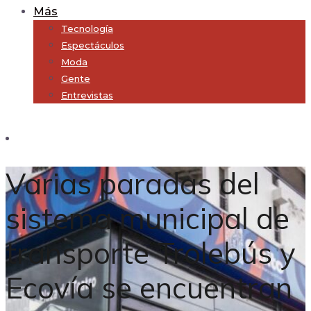
Más
Tecnología
Espectáculos
Moda
Gente
Entrevistas
Subscribe
Varias paradas del
sistema municipal de
transporte Trolebús y
Ecovía se encuentran