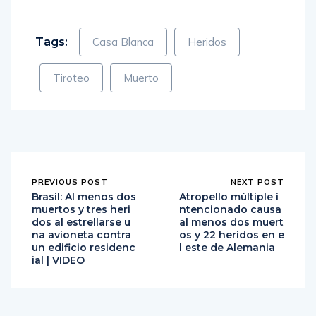
Tags:
Casa Blanca
Heridos
Tiroteo
Muerto
PREVIOUS POST
NEXT POST
Brasil: Al menos dos
Atropello múltiple i
muertos y tres heri
ntencionado causa
dos al estrellarse u
al menos dos muert
na avioneta contra
os y 22 heridos en e
un edificio residenc
l este de Alemania
ial | VIDEO