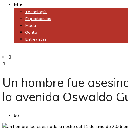
Más
Tecnología
Espectáculos
Moda
Gente
Entrevistas
Subscribe
Un hombre fue asesina
la avenida Oswaldo 
66