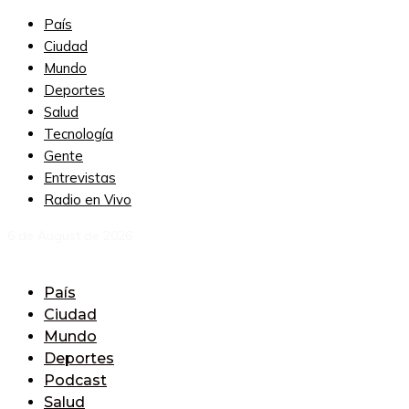
País
Ciudad
Mundo
Deportes
Salud
Tecnología
Gente
Entrevistas
Radio en Vivo
6 de August de 2026
País
Ciudad
Mundo
Deportes
Podcast
Salud