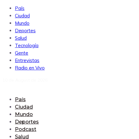
País
Ciudad
Mundo
Deportes
Salud
Tecnología
Gente
Entrevistas
Radio en Vivo
10 de August de 2026
País
Ciudad
Mundo
Deportes
Podcast
Salud