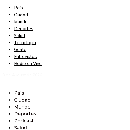
País
Ciudad
Mundo
Deportes
Salud
Tecnología
Gente
Entrevistas
Radio en Vivo
8 de August de 2026
País
Ciudad
Mundo
Deportes
Podcast
Salud