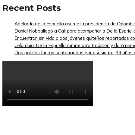
Recent Posts
Abelardo de la Espriella asume la presidencia de Colombi
Daniel Noboallegó a Cali para acompañar a De la Espriella
Encuentran sin vida a dos jóvenes quiteños reportados 
Colombia: De la Espriella rompe otra tradición y dará pri
Dos policías fueron sentenciados por asesinato, 34 años re