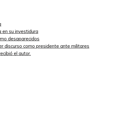
a
 en su investidura
como desaparecidos
mer discurso como presidente ante militares
cibió el autor.