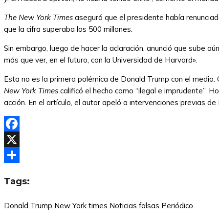
The
New York Times
aseguró que el presidente había renunciado 
que la cifra superaba los 500 millones.
Sin embargo, luego de hacer la aclaración, anunció que sube aún 
más que ver, en el futuro, con la Universidad de Harvard».
Esta no es la primera polémica de Donald Trump con el medio. 
New York Times
calificó el hecho como “ilegal e imprudente”. H
acción. En el artículo, el autor apeló a intervenciones previas de
Facebook
X
Compartir
Tags:
Donald Trump
New York times
Noticias falsas
Periódico