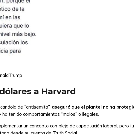
onaldTrump
dólares a Harvard
icándola de “antisemita”,
aseguró que el plantel no ha protegi
 y ha tenido comportamientos “malos” o ilegales.
mplementar un concepto complejo de capacitación laboral, pero 
tario desde su cuenta de Truth Social.