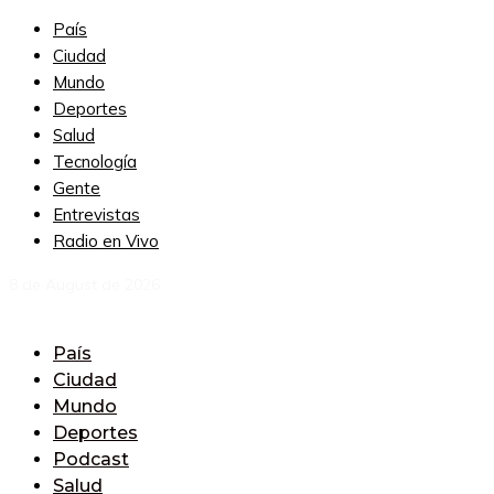
País
Ciudad
Mundo
Deportes
Salud
Tecnología
Gente
Entrevistas
Radio en Vivo
8 de August de 2026
País
Ciudad
Mundo
Deportes
Podcast
Salud