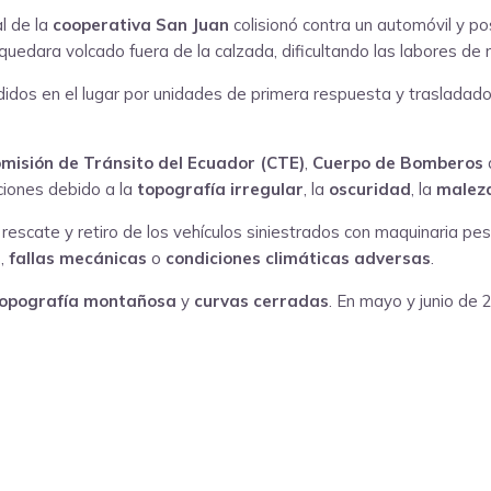
al de la
cooperativa San Juan
colisionó contra un automóvil y p
quedara volcado fuera de la calzada, dificultando las labores de 
didos en el lugar por unidades de primera respuesta y trasladad
misión de Tránsito del Ecuador (CTE)
,
Cuerpo de Bomberos
ciones debido a la
topografía irregular
, la
oscuridad
, la
malez
rescate y retiro de los vehículos siniestrados con maquinaria pe
d
,
fallas mecánicas
o
condiciones climáticas adversas
.
opografía montañosa
y
curvas cerradas
. En mayo y junio de