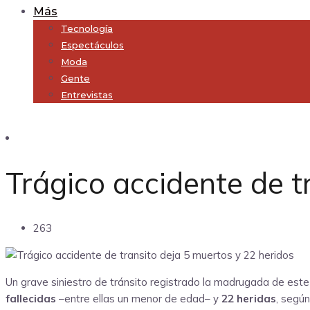
Más
Tecnología
Espectáculos
Moda
Gente
Entrevistas
Subscribe
Trágico accidente de t
263
Un grave siniestro de tránsito registrado la madrugada de est
fallecidas
–entre ellas un menor de edad– y
22 heridas
, segú