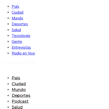
País
Ciudad
Mundo
Deportes
Salud
Tecnología
Gente
Entrevistas
Radio en Vivo
6 de August de 2026
País
Ciudad
Mundo
Deportes
Podcast
Salud