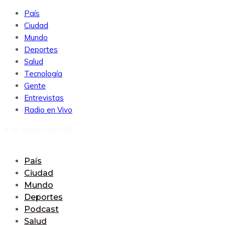
País
Ciudad
Mundo
Deportes
Salud
Tecnología
Gente
Entrevistas
Radio en Vivo
8 de August de 2026
País
Ciudad
Mundo
Deportes
Podcast
Salud