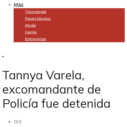
Más
Tecnología
Espectáculos
Moda
Gente
Entrevistas
Subscribe
Tannya Varela,
excomandante de
Policía fue detenida
203