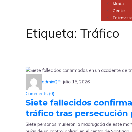
Moda
Gente
Entrevist
Etiqueta:
Tráfico
adminQP
julio 15, 2026
Comments (
0
)
Siete fallecidos confirm
tráfico tras persecución 
Siete personas murieron la madrugada de este mart
huían de un control policial en el centro de Santiag