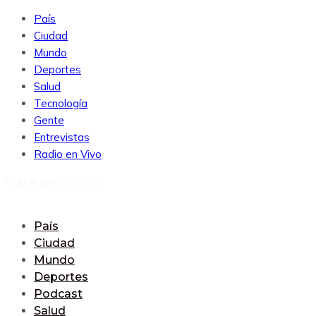
País
Ciudad
Mundo
Deportes
Salud
Tecnología
Gente
Entrevistas
Radio en Vivo
8 de August de 2026
País
Ciudad
Mundo
Deportes
Podcast
Salud