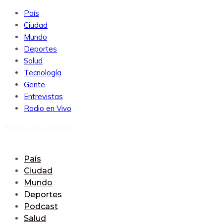
País
Ciudad
Mundo
Deportes
Salud
Tecnología
Gente
Entrevistas
Radio en Vivo
8 de August de 2026
País
Ciudad
Mundo
Deportes
Podcast
Salud