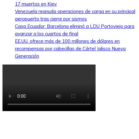
17 muertos en Kiev
Venezuela reanuda operaciones de carga en su principal
aeropuerto tras cierre por sismos
Copa Ecuador: Barcelona eliminó a LDU Portoviejo para
avanzar a los cuartos de final
EE.UU. ofrece más de 100 millones de dólares en
recompensas por cabecillas de Cártel Jalisco Nueva
Generación