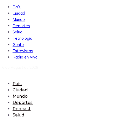
País
Ciudad
Mundo
Deportes
Salud
Tecnología
Gente
Entrevistas
Radio en Vivo
6 de August de 2026
País
Ciudad
Mundo
Deportes
Podcast
Salud