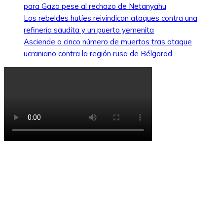
para Gaza pese al rechazo de Netanyahu
Los rebeldes hutíes reivindican ataques contra una
refinería saudita y un puerto yemenita
Asciende a cinco número de muertos tras ataque
ucraniano contra la región rusa de Bélgorod