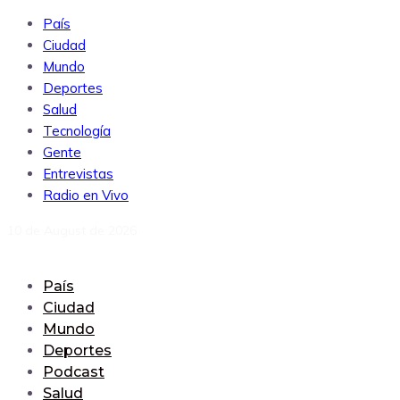
País
Ciudad
Mundo
Deportes
Salud
Tecnología
Gente
Entrevistas
Radio en Vivo
10 de August de 2026
País
Ciudad
Mundo
Deportes
Podcast
Salud