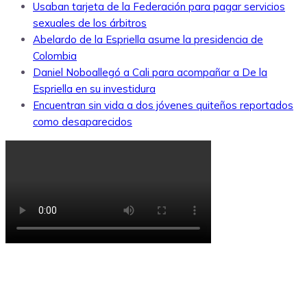
Usaban tarjeta de la Federación para pagar servicios
sexuales de los árbitros
Abelardo de la Espriella asume la presidencia de
Colombia
Daniel Noboallegó a Cali para acompañar a De la
Espriella en su investidura
Encuentran sin vida a dos jóvenes quiteños reportados
como desaparecidos