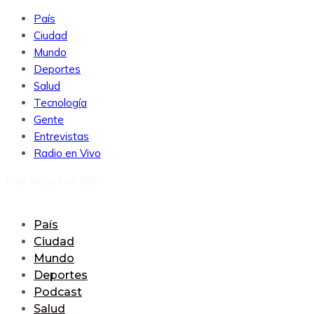
País
Ciudad
Mundo
Deportes
Salud
Tecnología
Gente
Entrevistas
Radio en Vivo
8 de August de 2026
País
Ciudad
Mundo
Deportes
Podcast
Salud