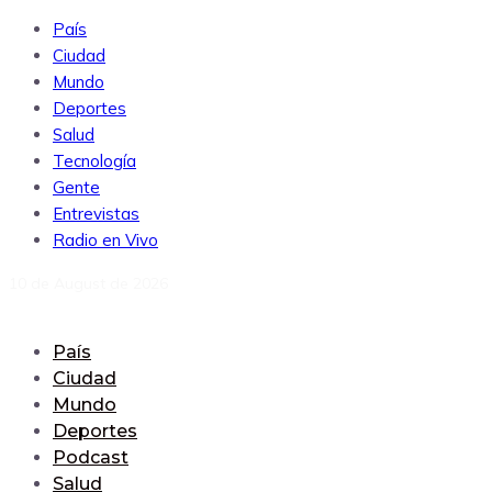
País
Ciudad
Mundo
Deportes
Salud
Tecnología
Gente
Entrevistas
Radio en Vivo
10 de August de 2026
País
Ciudad
Mundo
Deportes
Podcast
Salud