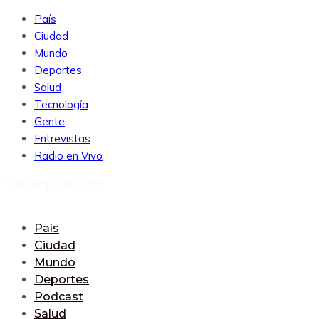
País
Ciudad
Mundo
Deportes
Salud
Tecnología
Gente
Entrevistas
Radio en Vivo
9 de August de 2026
País
Ciudad
Mundo
Deportes
Podcast
Salud