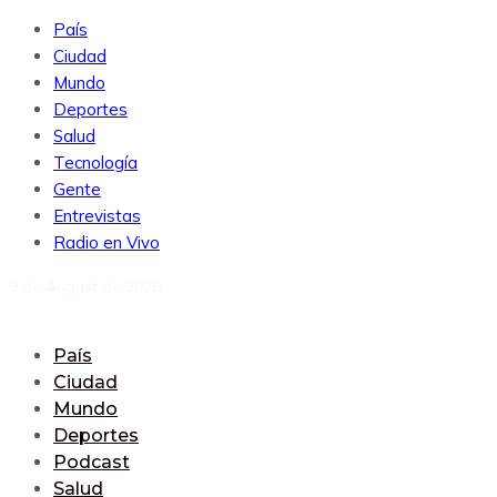
País
Ciudad
Mundo
Deportes
Salud
Tecnología
Gente
Entrevistas
Radio en Vivo
9 de August de 2026
País
Ciudad
Mundo
Deportes
Podcast
Salud