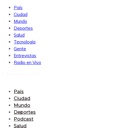
País
Ciudad
Mundo
Deportes
Salud
Tecnología
Gente
Entrevistas
Radio en Vivo
8 de August de 2026
País
Ciudad
Mundo
Deportes
Podcast
Salud