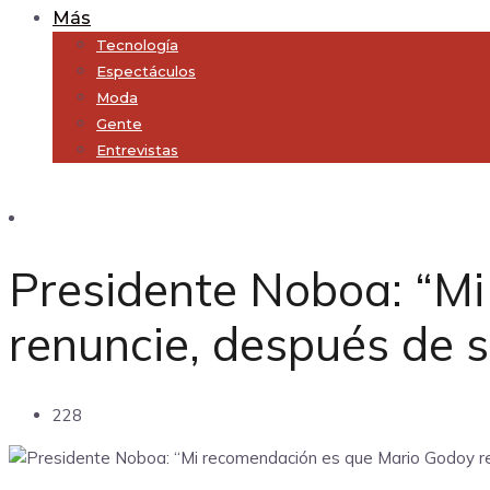
Más
Tecnología
Espectáculos
Moda
Gente
Entrevistas
Subscribe
Presidente Noboa: “M
renuncie, después de 
228