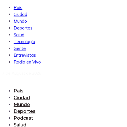
País
Ciudad
Mundo
Deportes
Salud
Tecnología
Gente
Entrevistas
Radio en Vivo
7 de August de 2026
País
Ciudad
Mundo
Deportes
Podcast
Salud