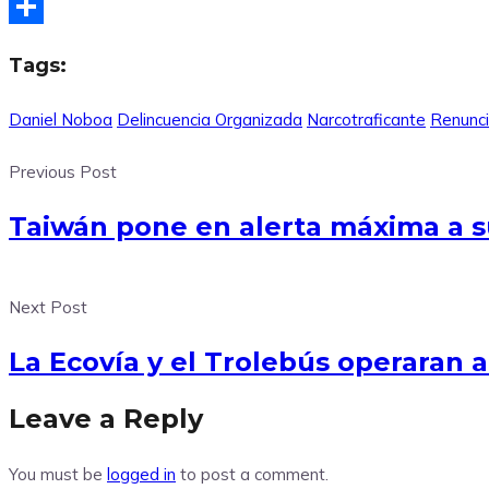
X
Compartir
Tags:
Daniel Noboa
Delincuencia Organizada
Narcotraficante
Renunc
Previous Post
Taiwán pone en alerta máxima a su
Next Post
La Ecovía y el Trolebús operaran 
Leave a Reply
You must be
logged in
to post a comment.