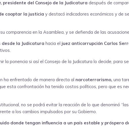
 presidente del Consejo de la Judicatura
después de compare
de cooptar la justicia
y destacó indicadores económicos y de seg
su comparencia en la Asamblea, y se defienda de las acusaciones
s desde la Judicatura
hacia el
juez anticorrupción Carlos Ser
tivos.
r la ponencia si así el Consejo de la Judicatura lo decide, para se
ón ha enfrentado de manera directa al
narcoterrorismo,
una tar
que esta confrontación ha tenido costos políticos, pero que es ne
titucional, no se podrá evitar la reacción de lo que denominó “la
 frente a los cambios impulsados por su Gobierno.
ruido donde tengan influencia a un país estable y próspero d