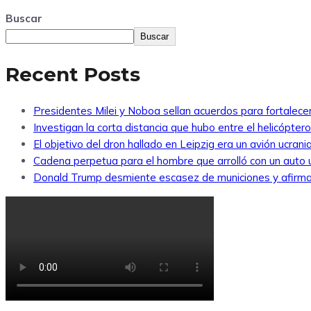
Buscar
Buscar
Recent Posts
Presidentes Milei y Noboa sellan acuerdos para fortalecer 
Investigan la corta distancia que hubo entre el helicópte
El objetivo del dron hallado en Leipzig era un avión ucra
Cadena perpetua para el hombre que arrolló con un auto
Donald Trump desmiente escasez de municiones y afirma