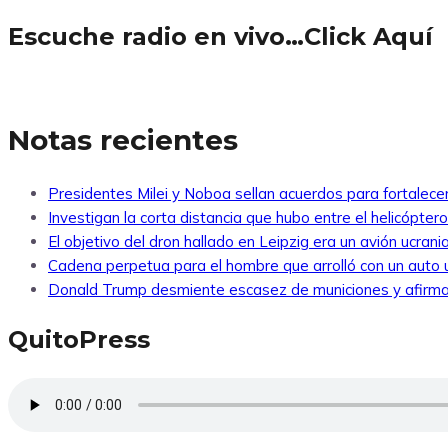
Escuche radio en vivo…Click Aquí
Notas recientes
Presidentes Milei y Noboa sellan acuerdos para fortalecer 
Investigan la corta distancia que hubo entre el helicópte
El objetivo del dron hallado en Leipzig era un avión ucra
Cadena perpetua para el hombre que arrolló con un auto
Donald Trump desmiente escasez de municiones y afirma
QuitoPress