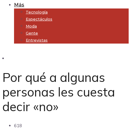
Más
Tecnología
Espectáculos
Moda
Gente
Entrevistas
Subscribe
Por qué a algunas
personas les cuesta
decir «no»
618