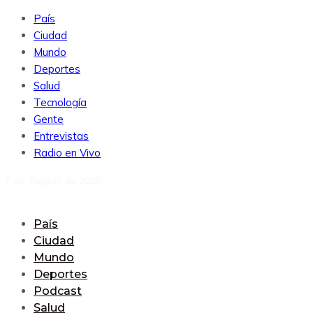
País
Ciudad
Mundo
Deportes
Salud
Tecnología
Gente
Entrevistas
Radio en Vivo
7 de August de 2026
País
Ciudad
Mundo
Deportes
Podcast
Salud